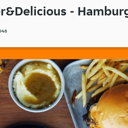
er&Delicious - Hambur
0048