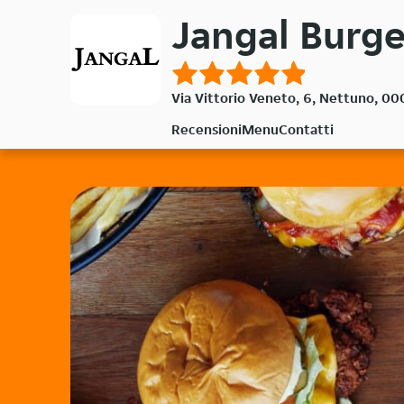
Passa
Jangal Burg
al
contenuto
principale
Via Vittorio Veneto, 6, Nettuno, 0
Recensioni
Menu
Contatti