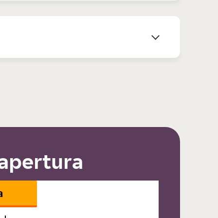
 apertura
a