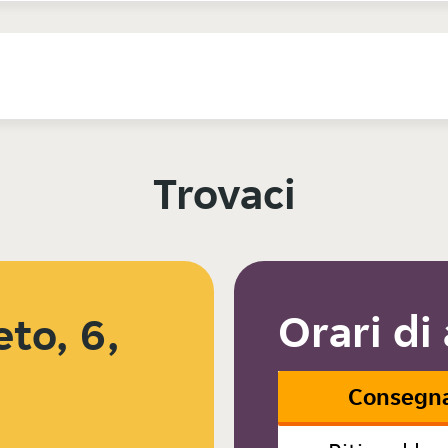
Trovaci
Orari di
eto, 6,
8
Consegn